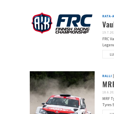
RATA-
Vau
19.7.20
FRC 
Le
LU
RALLI
MRF
18.6.20
MRF Ty
Tyres 