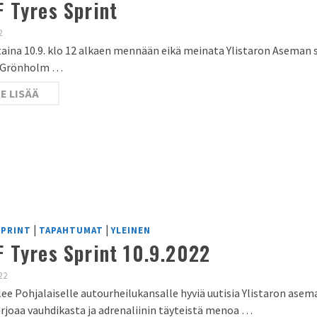
 Tyres Sprint
2
aina 10.9. klo 12 alkaen mennään eikä meinata Ylistaron Aseman se
s Grönholm …
E LISÄÄ
|
|
SPRINT
TAPAHTUMAT
YLEINEN
 Tyres Sprint 10.9.2022
22
lee Pohjalaiselle autourheilukansalle hyviä uutisia Ylistaron asem
arjoaa vauhdikasta ja adrenaliinin täyteistä menoa …