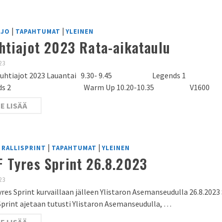
|
|
AJO
TAPAHTUMAT
YLEINEN
htiajot 2023 Rata-aikataulu
23
Vauhtiajot 2023 Lauantai 9.30- 9.45 Leg
gends 2 Warm Up 10.20-10.35 
E LISÄÄ
|
|
|
RALLISPRINT
TAPAHTUMAT
YLEINEN
 Tyres Sprint 26.8.2023
23
res Sprint kurvaillaan jälleen Ylistaron Asemanseudulla 26.8.202
Sprint ajetaan tutusti Ylistaron Asemanseudulla, …