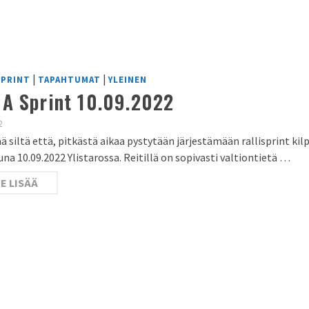
|
|
SPRINT
TAPAHTUMAT
YLEINEN
A Sprint 10.09.2022
2
ä siltä että, pitkästä aikaa pystytään järjestämään rallisprint kilp
luna 10.09.2022 Ylistarossa. Reitillä on sopivasti valtiontietä …
E LISÄÄ