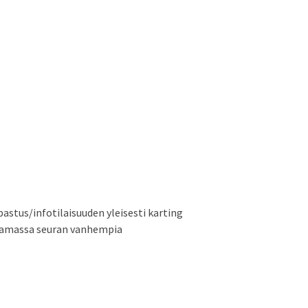
astus/infotilaisuuden yleisesti karting
staamassa seuran vanhempia