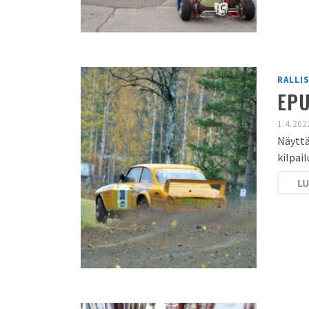
RALLI
EPU
1.4.202
Näyttä
kilpai
LU