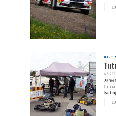
LU
KARTI
Tut
8.5.202
Järjes
harras
kartin
LU