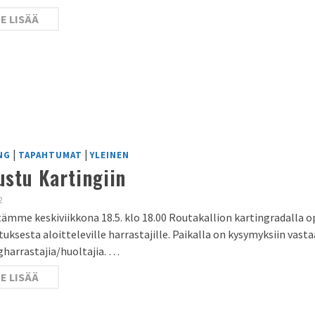
E LISÄÄ
|
|
NG
TAPAHTUMAT
YLEINEN
ustu Kartingiin
2
tämme keskiviikkona 18.5. klo 18.00 Routakallion kartingradalla op
tuksesta aloitteleville harrastajille. Paikalla on kysymyksiin va
gharrastajia/huoltajia. …
E LISÄÄ