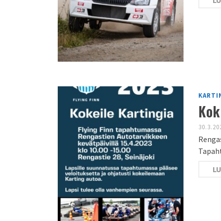
LU
KARTI
Kok
30.3.20
Rengas
Tapaht
LU