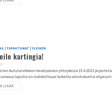
E LISÄÄ
|
|
NG
TAPAHTUMAT
YLEINEN
eile kartingia!
23
tien Autotarvikkeen kevätpäivien yhteydessä 15.4.2023 järjestetään
umassa lapsilla on mahdollisuus kokeilla veloituksetta ohjatusti
E LISÄÄ