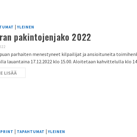
|
TUMAT
YLEINEN
ran pakintojenjako 2022
022
puan parhaiten menestyneet kilpailijat ja ansioituneita toimihenk
lla lauantaina 17.12.2022 klo 15.00. Aloitetaan kahvittelulla klo 1
E LISÄÄ
|
|
SPRINT
TAPAHTUMAT
YLEINEN