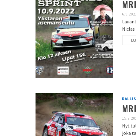
MRF
6.9.202
Lauant
Nicla
LU
RALLI
MRF
15.7.20
Nyt tu
joka t