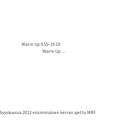
ends 1 Warm Up 9.55-10.10
V1600 Warm Up …
3 Syyskuussa 2022 ensimmäisen kerran ajettu MRF