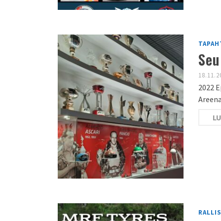
TAPAH
Seu
18.11.2
2022 E
Areena
LU
RALLI