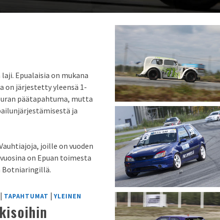
 laji. Epualaisia on mukana
a on järjestetty yleensä 1-
 seuran päätapahtuma, mutta
pailunjärjestämisestä ja
uhtiajoja, joille on vuoden
e vuosina on Epuan toimesta
 Botniaringillä.
|
|
TAPAHTUMAT
YLEINEN
kisoihin