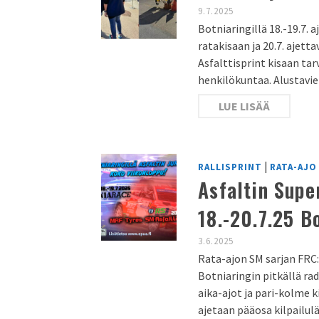
9.7.2025
Botniaringillä 18.-19.7.
ratakisaan ja 20.7. ajet
Asfalttisprint kisaan tar
henkilökuntaa. Alustavi
LUE LISÄÄ
|
RALLISPRINT
RATA-AJO
Asfaltin Supe
18.-20.7.25 B
3.6.2025
Rata-ajon SM sarjan FRC:
Botniaringin pitkällä rad
aika-ajot ja pari-kolme k
ajetaan pääosa kilpailu