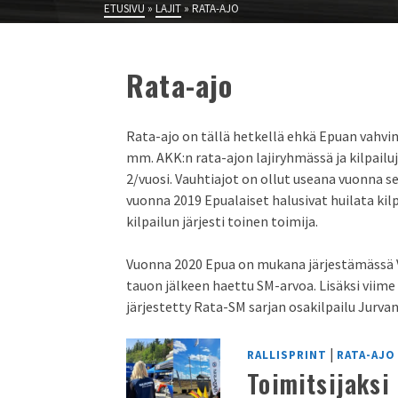
ETUSIVU
»
LAJIT
»
RATA-AJO
Rata-ajo
Rata-ajo on tällä hetkellä ehkä Epuan vahvin
mm. AKK:n rata-ajon lajiryhmässä ja kilpailuj
2/vuosi. Vauhtiajot on ollut useana vuonna
vuonna 2019 Epualaiset halusivat huilata kil
kilpailun järjesti toinen toimija.
Vuonna 2020 Epua on mukana järjestämässä Va
tauon jälkeen haettu SM-arvoa. Lisäksi viim
järjestetty Rata-SM sarjan osakilpailu Jurvan
|
RALLISPRINT
RATA-AJO
Toimitsijaksi 