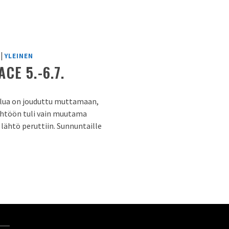
|
YLEINEN
CE 5.-6.7.
ulua on jouduttu muttamaan,
ähtöön tuli vain muutama
lähtö peruttiin. Sunnuntaille