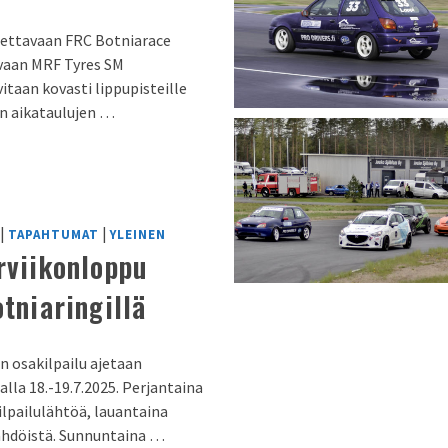
 ajettavaan FRC Botniarace
tavaan MRF Tyres SM
vitaan kovasti lippupisteille
en aikataulujen …
|
|
TAPAHTUMAT
YLEINEN
rviikonloppu
otniaringillä
n osakilpailu ajetaan
alla 18.-19.7.2025. Perjantaina
ilpailulähtöä, lauantaina
lähdöistä. Sunnuntaina …