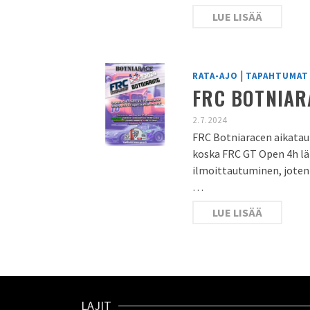
LUE LISÄÄ
|
RATA-AJO
TAPAHTUMAT
FRC BOTNIARA
2.7.2024
FRC Botniaracen aikata
koska FRC GT Open 4h l
ilmoittautuminen, joten 
…
LUE LISÄÄ
LAJIT