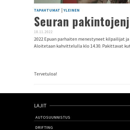
|
TAPAHTUMAT
YLEINEN
Seuran pakintojen
18.11.2022
2022 Epuan parhaiten menestyneet kilpailijat ja 
Aloitetaan kahvittelulla klo 14.30. Pakittavat ku
Tervetuloa!
LAJIT
AUTOSUUNNISTUS
DRIFTING