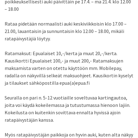
poikkeuksellisesti auki päivittäin pe 17.4. – ma 21.4. klo 12.00
– 18.00
Rataa pidetään normaalisti auki keskiviikkoisin klo 17.00 –
21.00, lauantaisin ja sunnuntaisin klo 12.00 – 18.00, mikäli
ratapäivystäjiä löytyy.
Ratamaksut: Epualaiset 10,-/kerta ja muut 20,-/kerta.
Kausikortti Epualaiset 100,- ja muut 200,- Ratamaksujen
maksamista varten on otettu käyttöön mm. Mobilepay,
radalla on näkyvillä selkeät maksuohjeet. Kausikortin kyselyt
ja tilaukset sähköpostilla epua(a)epua.fi
Seuralla on pari n. 5-12 vuotiaille soveltuvaa kartingautoa,
joita voi käydä kokeilemassa ja tutustumassa hienoon lajiin.
Kokeilusta on kuitenkin sovittava ennalta hyvissä ajoin
ratapäivystäjän kanssa.
Myös ratapäivystäjän paikkoja on hyvin auki, kuten alta näkyy