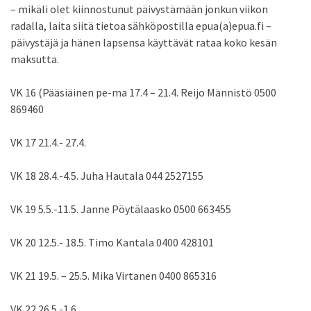
– mikäli olet kiinnostunut päivystämään jonkun viikon
radalla, laita siitä tietoa sähköpostilla epua(a)epua.fi –
päivystäjä ja hänen lapsensa käyttävät rataa koko kesän
maksutta.
VK 16 (Pääsiäinen pe-ma 17.4 – 21.4. Reijo Männistö 0500
869460
VK 17 21.4.- 27.4.
VK 18 28.4.-4.5. Juha Hautala 044 2527155
VK 19 5.5.-11.5. Janne Pöytälaasko 0500 663455
VK 20 12.5.- 18.5. Timo Kantala 0400 428101
VK 21 19.5. – 25.5. Mika Virtanen 0400 865316
VK 22 26.5.-1.6.