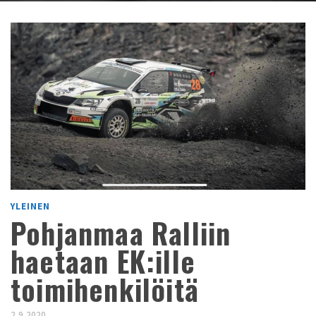
YLEINEN
Pohjanmaa Ralliin
haetaan EK:ille
toimihenkilöitä
2.9.2020