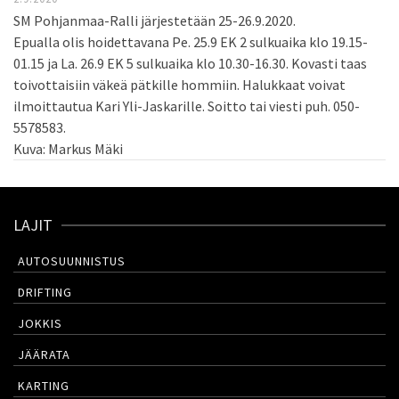
SM Pohjanmaa-Ralli järjestetään 25-26.9.2020.
Epualla olis hoidettavana Pe. 25.9 EK 2 sulkuaika klo 19.15-
01.15 ja La. 26.9 EK 5 sulkuaika klo 10.30-16.30. Kovasti taas
toivottaisiin väkeä pätkille hommiin. Halukkaat voivat
ilmoittautua Kari Yli-Jaskarille. Soitto tai viesti puh. 050-
5578583.
Kuva: Markus Mäki
LAJIT
AUTOSUUNNISTUS
DRIFTING
JOKKIS
JÄÄRATA
KARTING