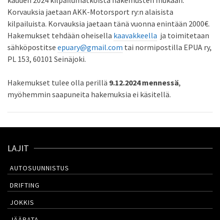
kauden 2024 kilpailumatkoista hakemusten mukaan.
Korvauksia jaetaan AKK-Motorsport ry:n alaisista
kilpailuista. Korvauksia jaetaan tänä vuonna enintään 2000€.
Hakemukset tehdään oheisella
kaavakkeella
ja toimitetaan
sähköpostitse
epuary@gmail.com
tai normipostilla EPUA ry,
PL 153, 60101 Seinäjoki.
Hakemukset tulee olla perillä
9.12.2024 mennessä
,
myöhemmin saapuneita hakemuksia ei käsitellä.
LAJIT
AUTOSUUNNISTUS
DRIFTING
JOKKIS
JÄÄRATA