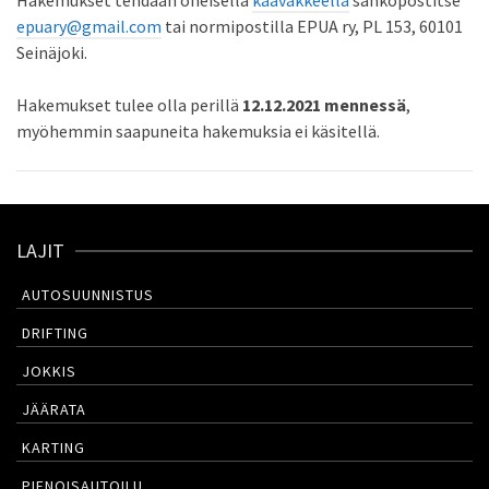
epuary@gmail.com
tai normipostilla EPUA ry, PL 153, 60101
Seinäjoki.
Hakemukset tulee olla perillä
12.12.2021 mennessä
,
myöhemmin saapuneita hakemuksia ei käsitellä.
LAJIT
AUTOSUUNNISTUS
DRIFTING
JOKKIS
JÄÄRATA
KARTING
PIENOISAUTOILU