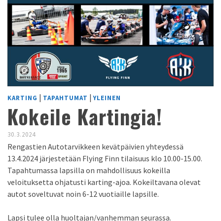
|
|
KARTING
TAPAHTUMAT
YLEINEN
Kokeile Kartingia!
30.3.2024
Rengastien Autotarvikkeen kevätpäivien yhteydessä
13.4.2024 järjestetään Flying Finn tilaisuus klo 10.00-15.00.
Tapahtumassa lapsilla on mahdollisuus kokeilla
veloituksetta ohjatusti karting-ajoa. Kokeiltavana olevat
autot soveltuvat noin 6-12 vuotiaille lapsille.
Lapsi tulee olla huoltajan/vanhemman seurassa.