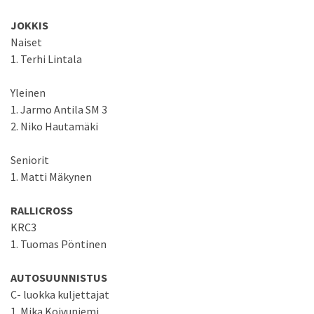
JOKKIS
Naiset
1. Terhi Lintala
Yleinen
1. Jarmo Antila SM 3
2. Niko Hautamäki
Seniorit
1. Matti Mäkynen
RALLICROSS
KRC3
1. Tuomas Pöntinen
AUTOSUUNNISTUS
C- luokka kuljettajat
1. Mika Koivuniemi