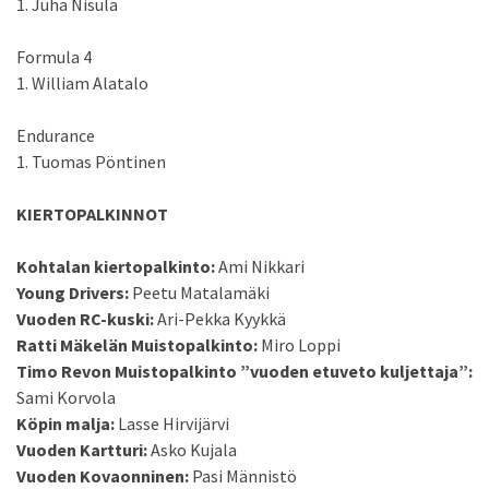
1. Juha Nisula
Formula 4
1. William Alatalo
Endurance
1. Tuomas Pöntinen
KIERTOPALKINNOT
Kohtalan kiertopalkinto:
Ami Nikkari
Young Drivers:
Peetu Matalamäki
Vuoden RC-kuski:
Ari-Pekka Kyykkä
Ratti Mäkelän Muistopalkinto:
Miro Loppi
Timo Revon Muistopalkinto ”vuoden etuveto kuljettaja”:
Sami Korvola
Köpin malja:
Lasse Hirvijärvi
Vuoden Kartturi:
Asko Kujala
Vuoden Kovaonninen:
Pasi Männistö