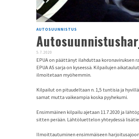
AUTOSUUNNISTUS
Autosuunnistusharj
5.7.2020
EPUA on päättänyt ilahduttaa koronaviruksen rajo
EPUA AS sarja on kyseessä. Kilpailujen aikataulu
ilmoitetaan myöhemmin.
Kilpailut on pituudeltaan n. 1,5 tuntisia ja hyvil
samat mutta vaikeampia koska pyyhekumi.
Ensimmäinen kilpailu ajetaan 11.7.2020 ja lähtöp
sitten perään. Lähtöluettelon yhteydessä lisätie
Ilmoittautuminen ensimmäiseen harjoitusajoon 