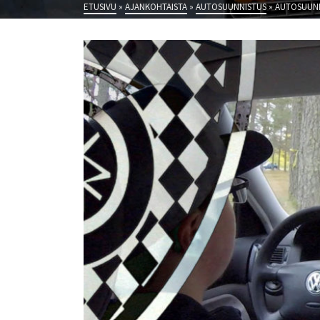
ETUSIVU
»
AJANKOHTAISTA
»
AUTOSUUNNISTUS
»
AUTOSUUN