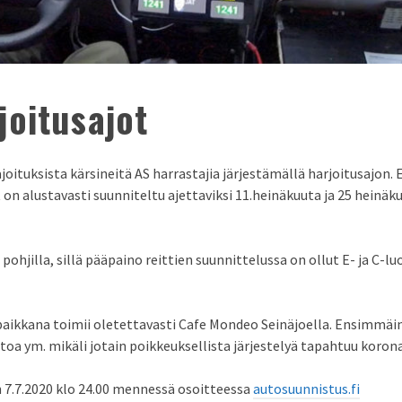
oitusajot
ituksista kärsineitä AS harrastajia järjestämällä harjoitusajon. 
t on alustavasti suunniteltu ajettaviksi 11.heinäkuuta ja 25 hein
lä pohjilla, sillä pääpaino reittien suunnittelussa on ollut E- ja C
aikkana toimii oletettavasti Cafe Mondeo Seinäjoella. Ensimmäinen 
toa ym. mikäli jotain poikkeuksellista järjestelyä tapahtuu korona
7.7.2020 klo 24.00 mennessä osoitteessa
autosuunnistus.fi